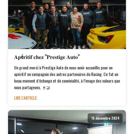
𝐀𝐩é𝐫𝐢𝐭𝐢𝐟 𝐜𝐡𝐞𝐳 "𝐏𝐫𝐞𝐬𝐭𝐢𝐠𝐞 𝐀𝐮𝐭𝐨"
Un grand merci à Prestige Auto de nous avoir accueillis pour un
apéritif en compagnie des autres partenaires du Racing. Ce fut un
beau moment d’échange et de convivialité, à l’image des valeurs que
nous partageons. 🍷🤝
LIRE L'ARTICLE
16 décembre 2024