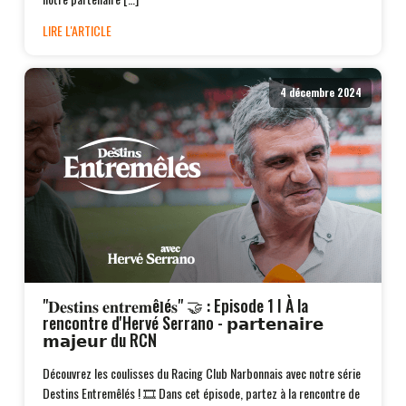
LIRE L'ARTICLE
4 décembre 2024
"𝐃𝐞𝐬𝐭𝐢𝐧𝐬 𝐞𝐧𝐭𝐫𝐞𝐦ê𝐥é𝐬" 🤝 : Episode 1 I À la
rencontre d'Hervé Serrano - 𝗽𝗮𝗿𝘁𝗲𝗻𝗮𝗶𝗿𝗲
𝗺𝗮𝗷𝗲𝘂𝗿 du RCN
Découvrez les coulisses du Racing Club Narbonnais avec notre série
Destins Entremêlés ! 🎞️ Dans cet épisode, partez à la rencontre de