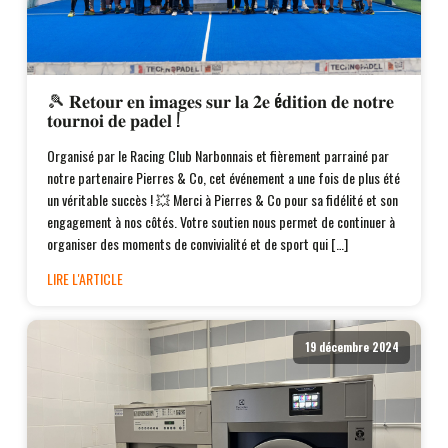
🎾 𝐑𝐞𝐭𝐨𝐮𝐫 𝐞𝐧 𝐢𝐦𝐚𝐠𝐞𝐬 𝐬𝐮𝐫 𝐥𝐚 𝟐𝐞 é𝐝𝐢𝐭𝐢𝐨𝐧 𝐝𝐞 𝐧𝐨𝐭𝐫𝐞
𝐭𝐨𝐮𝐫𝐧𝐨𝐢 𝐝𝐞 𝐩𝐚𝐝𝐞𝐥 !
Organisé par le Racing Club Narbonnais et fièrement parrainé par
notre partenaire Pierres & Co, cet événement a une fois de plus été
un véritable succès ! 💥 Merci à Pierres & Co pour sa fidélité et son
engagement à nos côtés. Votre soutien nous permet de continuer à
organiser des moments de convivialité et de sport qui […]
LIRE L'ARTICLE
19 décembre 2024