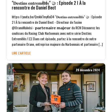
"𝐃𝐞𝐬𝐭𝐢𝐧𝐬 𝐞𝐧𝐭𝐫𝐞𝐦ê𝐥é𝐬" 🤝 : Episode 2 I À la
rencontre de Daniel Bect
https://youtu.be/QmkkTmyKnD4 "𝐃𝐞𝐬𝐭𝐢𝐧𝐬 𝐞𝐧𝐭𝐫𝐞𝐦ê𝐥é𝐬" 🤝 : Episode
2 I À la rencontre de Daniel Bect - Directeur de l'usine
@OranoMalvési - 𝗽𝗮𝗿𝘁𝗲𝗻𝗮𝗶𝗿𝗲 𝗺𝗮𝗷𝗲𝘂𝗿 du RCN Découvrez les
coulisses du Racing Club Narbonnais avec notre série Destins
Entremêlés ! 🎞️ Dans cet épisode, partez à la rencontre de notre
partenaire Orano, entreprise majeure du Narbonnais et partenaire […]
LIRE L'ARTICLE
20 décembre 2024