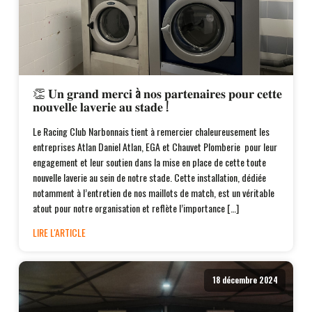
👏 𝐔𝐧 𝐠𝐫𝐚𝐧𝐝 𝐦𝐞𝐫𝐜𝐢 à 𝐧𝐨𝐬 𝐩𝐚𝐫𝐭𝐞𝐧𝐚𝐢𝐫𝐞𝐬 𝐩𝐨𝐮𝐫 𝐜𝐞𝐭𝐭𝐞
𝐧𝐨𝐮𝐯𝐞𝐥𝐥𝐞 𝐥𝐚𝐯𝐞𝐫𝐢𝐞 𝐚𝐮 𝐬𝐭𝐚𝐝𝐞 !
Le Racing Club Narbonnais tient à remercier chaleureusement les
entreprises Atlan Daniel Atlan, EGA et Chauvet Plomberie pour leur
engagement et leur soutien dans la mise en place de cette toute
nouvelle laverie au sein de notre stade. Cette installation, dédiée
notamment à l’entretien de nos maillots de match, est un véritable
atout pour notre organisation et reflète l’importance […]
LIRE L'ARTICLE
18 décembre 2024