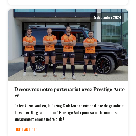
5 décembre 2024
𝐃é𝐜𝐨𝐮𝐯𝐫𝐞𝐳 𝐧𝐨𝐭𝐫𝐞 𝐩𝐚𝐫𝐭𝐞𝐧𝐚𝐫𝐢𝐚𝐭 𝐚𝐯𝐞𝐜 𝐏𝐫𝐞𝐬𝐭𝐢𝐠𝐞 𝐀𝐮𝐭𝐨
🚙
Grâce à leur soutien, le Racing Club Narbonnais continue de grandir et
d’avancer. Un grand merci à Prestige Auto pour sa confiance et son
engagement envers notre club !
LIRE L'ARTICLE