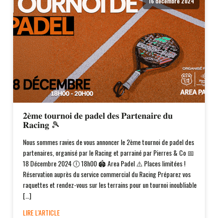
16 décembre 2024
𝟐𝐞̀𝐦𝐞 𝐭𝐨𝐮𝐫𝐧𝐨𝐢 𝐝𝐞 𝐩𝐚𝐝𝐞𝐥 𝐝𝐞𝐬 𝐏𝐚𝐫𝐭𝐞𝐧𝐚𝐢𝐫𝐞 𝐝𝐮
𝐑𝐚𝐜𝐢𝐧𝐠 🎾
Nous sommes ravies de vous annoncer le 2ème tournoi de padel des
partenaires, organisé par le Racing et parrainé par Pierres & Co 📅
18 Décembre 2024 🕕 18h00 🏟️ Area Padel ⚠️ Places limitées !
Réservation auprès du service commercial du Racing Préparez vos
raquettes et rendez-vous sur les terrains pour un tournoi inoubliable
[…]
LIRE L'ARTICLE