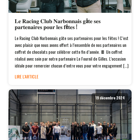
𝐋𝐞 𝐑𝐚𝐜𝐢𝐧𝐠 𝐂𝐥𝐮𝐛 𝐍𝐚𝐫𝐛𝐨𝐧𝐧𝐚𝐢𝐬 𝐠â𝐭𝐞 𝐬𝐞𝐬
𝐩𝐚𝐫𝐭𝐞𝐧𝐚𝐢𝐫𝐞𝐬 𝐩𝐨𝐮𝐫 𝐥𝐞𝐬 𝐟ê𝐭𝐞𝐬 !
Le Racing Club Narbonnais gâte ses partenaires pour les fêtes ! C’est
avec plaisir que nous avons offert à l’ensemble de nos partenaires un
coffret de chocolats pour célébrer cette fin d’année. 🍫 Un coffret
réalisé avec soin par notre partenaire Le Fournil de Gilles. L’occasion
idéale pour remercier chacun d’entre vous pour votre engagement […]
LIRE L'ARTICLE
19 décembre 2024