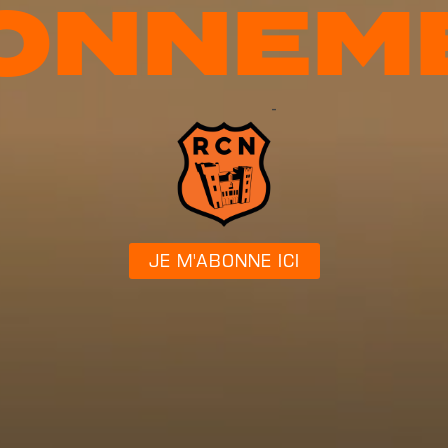
ONNEM
-
JE M'ABONNE ICI