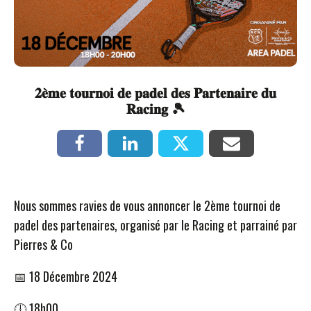
𝟐𝐞̀𝐦𝐞 𝐭𝐨𝐮𝐫𝐧𝐨𝐢 𝐝𝐞 𝐩𝐚𝐝𝐞𝐥 𝐝𝐞𝐬 𝐏𝐚𝐫𝐭𝐞𝐧𝐚𝐢𝐫𝐞 𝐝𝐮
𝐑𝐚𝐜𝐢𝐧𝐠 🎾
Nous sommes ravies de vous annoncer le 2ème tournoi de
padel des partenaires, organisé par le Racing et parrainé par
Pierres & Co
📅 18 Décembre 2024
🕕 18h00