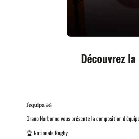
Découvrez la
𝐥'𝐞𝐪𝐮𝐢𝐩𝐚 ⚔
Orano Narbonne vous présente la composition d’équip
🏆 Nationale Rugby