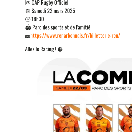
🆚 CAP Rugby Officiel
📆 Samedi 22 mars 2025
🕓 18h30
🏟 Parc des sports et de l'amitié
🎫
https://www.rcnarbonnais.fr/billetterie-rcn/
Allez le Racing ! 🟠