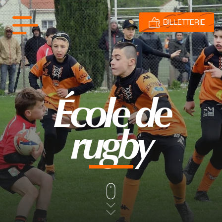
BILLETTERIE
École de
rugby