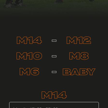
M14
M12
-
M10
M8
-
M6
BABY
-
M14