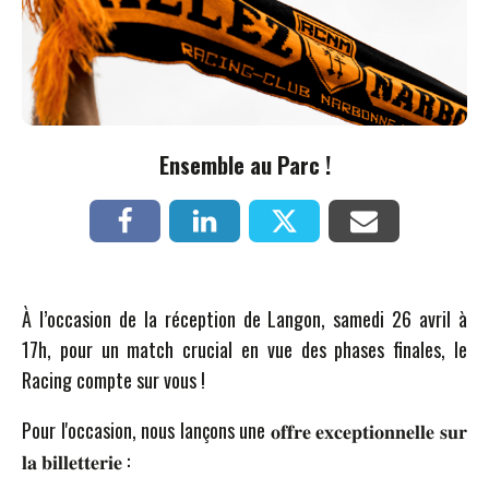
Ensemble au Parc !
À l’occasion de la réception de Langon, samedi 26 avril à
17h, pour un match crucial en vue des phases finales, le
Racing compte sur vous !
Pour l'occasion, nous lançons une 𝐨𝐟𝐟𝐫𝐞 𝐞𝐱𝐜𝐞𝐩𝐭𝐢𝐨𝐧𝐧𝐞𝐥𝐥𝐞 𝐬𝐮𝐫
𝐥𝐚 𝐛𝐢𝐥𝐥𝐞𝐭𝐭𝐞𝐫𝐢𝐞 :