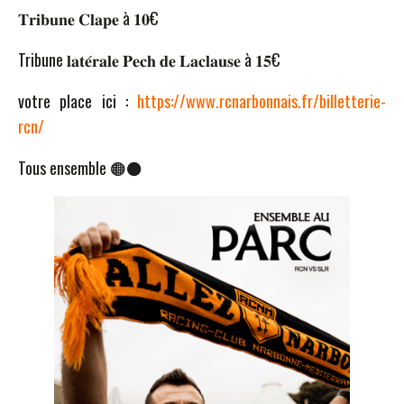
𝐓𝐫𝐢𝐛𝐮𝐧𝐞 𝐂𝐥𝐚𝐩𝐞 à 𝟏𝟎€
Tribune 𝐥𝐚𝐭𝐞́𝐫𝐚𝐥𝐞 𝐏𝐞𝐜𝐡 𝐝𝐞 𝐋𝐚𝐜𝐥𝐚𝐮𝐬𝐞 à 𝟏𝟓€
votre place ici :
https://www.rcnarbonnais.fr/billetterie-
rcn/
Tous ensemble 🟠⚫