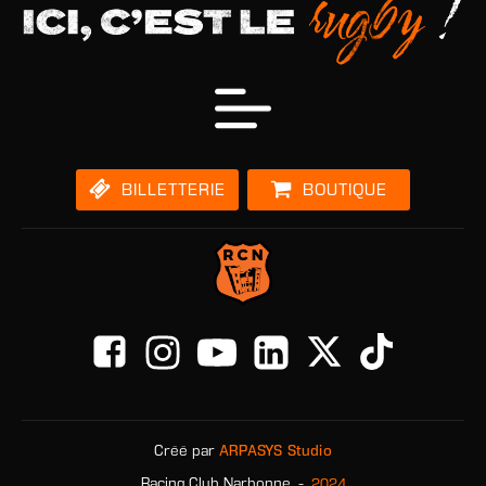
BILLETTERIE
BOUTIQUE
Créé par
ARPASYS Studio
-
2024
Racing Club Narbonne