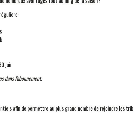
 de nombreux avantages tout au long de la saison :
régulière
s
ub
30 juin
us dans l'abonnement.
ntiels afin de permettre au plus grand nombre de rejoindre les trib